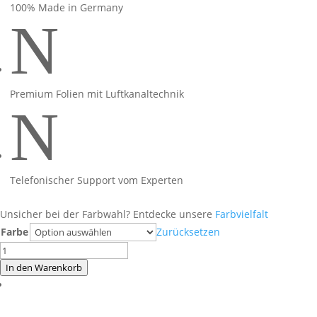
100% Made in Germany
N
Premium Folien mit Luftkanaltechnik
N
Telefonischer Support vom Experten
Unsicher bei der Farbwahl? Entdecke unsere
Farbvielfalt
Farbe
Zurücksetzen
Yamaha
R7
In den Warenkorb
Manga
Violett
Menge