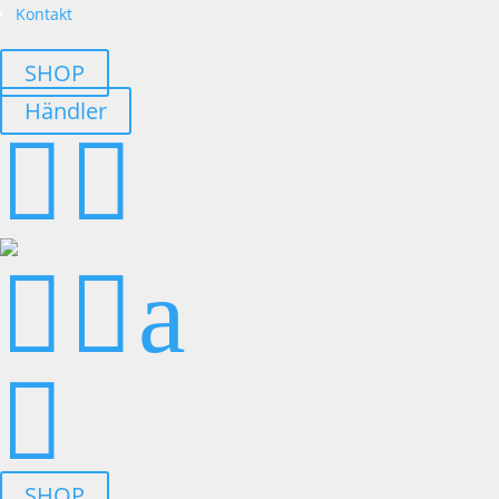
Kontakt
SHOP
Händler




a

SHOP