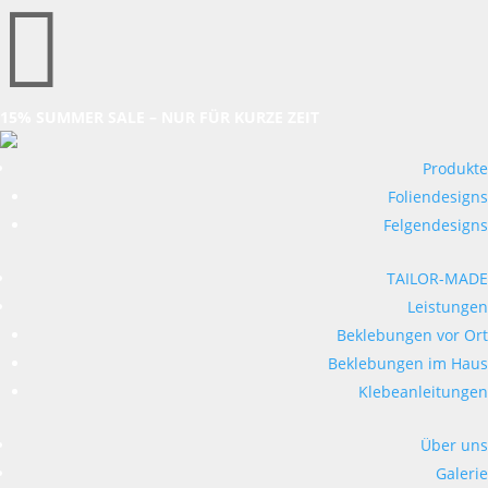

15% SUMMER SALE – NUR FÜR KURZE ZEIT
Produkte
Foliendesigns
Felgendesigns
TAILOR-MADE
Leistungen
Beklebungen vor Ort
Beklebungen im Haus
Klebeanleitungen
Über uns
Galerie