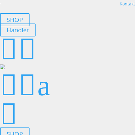
Kontakt
SHOP
Händler




a

SHOP