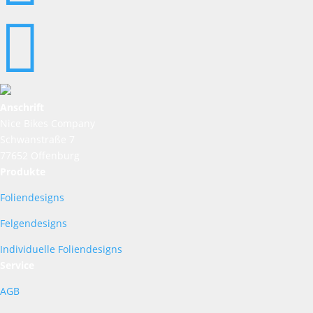

Anschrift
Nice Bikes Company
Schwanstraße 7
77652 Offenburg
Produkte
Foliendesigns
Felgendesigns
Individuelle Foliendesigns
Service
AGB