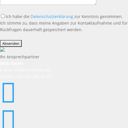
Ich habe die
Datenschutzerklärung
zur Kenntnis genommen.
Ich stimme zu, dass meine Angaben zur Kontaktaufnahme und für
Rückfragen dauerhaft gespeichert werden.
Bitte
lasse
dieses
Feld
Ihr Ansprechpartner
leer.
Maik Gareis
E-Mail: info@nice-bikes.de
Telefon: +49 163 296 20 20

