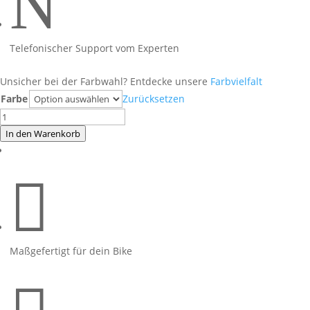
N
Telefonischer Support vom Experten
Unsicher bei der Farbwahl? Entdecke unsere
Farbvielfalt
Farbe
Zurücksetzen
S1000R
EDITION
In den Warenkorb
pink/weiß
für

Blackstorm
metallic
Maschine
2019/20
Menge
Maßgefertigt für dein Bike