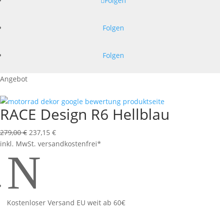
Folgen
Folgen
Folgen
Angebot
RACE Design R6 Hellblau
Ursprünglicher
Aktueller
279,00
€
237,15
€
Preis
Preis
inkl. MwSt.
versandkostenfrei*
N
war:
ist:
279,00 €
237,15 €.
Kostenloser Versand EU weit ab 60€