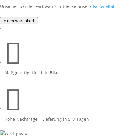
Unsicher bei der Farbwahl? Entdecke unsere
Farbvielfalt
RACE
Design
In den Warenkorb
R6
Hellblau

Menge
Maßgefertigt für dein Bike

Hohe Nachfrage – Lieferung in 5–7 Tagen