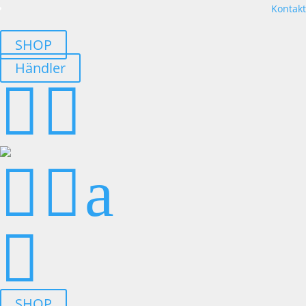
Kontakt
SHOP
Händler




a

SHOP