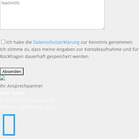
leer.
Ich habe die
Datenschutzerklärung
zur Kenntnis genommen.
Ich stimme zu, dass meine Angaben zur Kontaktaufnahme und für
Rückfragen dauerhaft gespeichert werden.
Bitte
lasse
dieses
Feld
Ihr Ansprechpartner
leer.
Maik Gareis
E-Mail: info@nice-bikes.de
Telefon: +49 163 296 20 20
