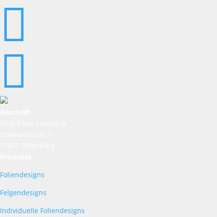


Anschrift
Nice Bikes Company
Schwanstraße 7
77652 Offenburg
Produkte
Foliendesigns
Felgendesigns
Individuelle Foliendesigns