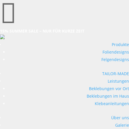

15% SUMMER SALE – NUR FÜR KURZE ZEIT
Produkte
Foliendesigns
Felgendesigns
TAILOR-MADE
Leistungen
Beklebungen vor Ort
Beklebungen im Haus
Klebeanleitungen
Über uns
Galerie