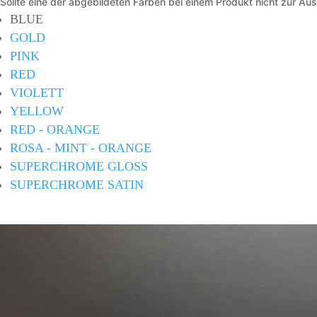
Sollte eine der abgebildeten Farben bei einem Produkt nicht zur Au
BLUE
GOLD
PINK
RED
VIOLETT
YELLOW
RED - ORANGE
ROSA - MINT - ORANGE
SUPERCHROME GLOSS
SUPERCHROME SATIN