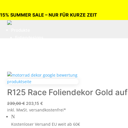
15% SUMMER SALE – NUR FÜR KURZE ZEIT
Produkte
Foliendesigns
Felgendesigns
TAILOR-MADE
Leistungen
Beklebungen vor Ort
Beklebungen im Haus
Klebeanleitungen
R125 Race Foliendekor Gold au
Über uns
Ursprünglicher
Aktueller
239,00
€
203,15
€
inkl. MwSt.
Preis
versandkostenfrei*
Preis
Galerie
N
war:
ist:
Kontakt
239,00 €
203,15 €.
Kostenloser Versand EU weit ab 60€