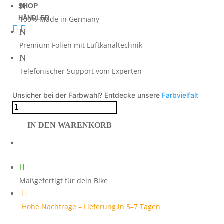
N
SHOP
HÄNDLER
100% Made in Germany


N
Premium Folien mit Luftkanaltechnik
N
Telefonischer Support vom Experten
Unsicher bei der Farbwahl? Entdecke unsere
Farbvielfalt
R125
Race
IN DEN WARENKORB
Foliendekor
Gold
auf
schwarzer

Maschine
Maßgefertigt für dein Bike
Menge

Hohe Nachfrage – Lieferung in 5–7 Tagen