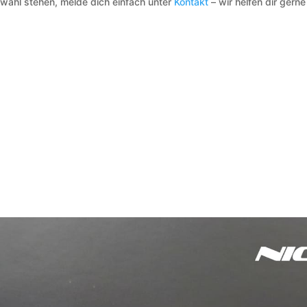
swahl stehen, melde dich einfach unter
Kontakt
– wir helfen dir gerne