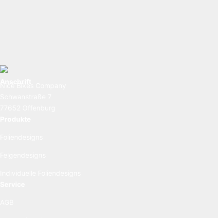
Anschrift
Nice Bikes Company
Schwanstraße 7
77652 Offenburg
Produkte
Foliendesigns
Felgendesigns
Individuelle Foliendesigns
Service
AGB