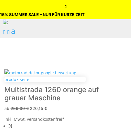

15% SUMMER SALE – NUR FÜR KURZE ZEIT
a


Multistrada 1260 orange auf
grauer Maschine
ab
259,00
€
220,15
€
inkl. MwSt.
versandkostenfrei*
N