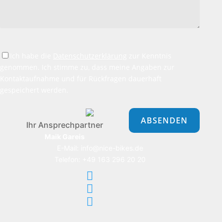
Ich habe die
Datenschutzerklärung
zur Kenntnis
genommen. Ich stimme zu, dass meine Angaben zur
Kontaktaufnahme und für Rückfragen dauerhaft
gespeichert werden.
Bitte
lasse
dieses
Ihr Ansprechpartner
Feld
Maik Gareis
leer.
E-Mail: info@nice-bikes.de
Telefon: +49 163 296 20 20


