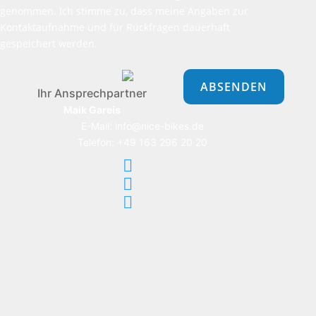
genommen. Ich stimme zu, dass meine Angaben zur
Kontaktaufnahme und für Rückfragen dauerhaft
gespeichert werden.
Bitte
lasse
dieses
Ihr Ansprechpartner
Feld
Maik Gareis
leer.
E-Mail: info@nice-bikes.de
Telefon: +49 163 296 20 20


