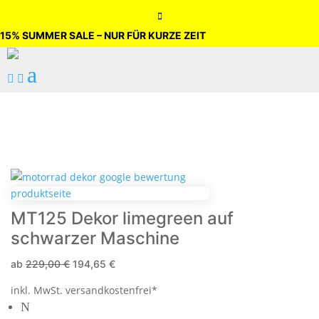

15% SUMMER SALE – NUR FÜR KURZE ZEIT
a


MT125 Dekor limegreen auf
schwarzer Maschine
ab
229,00
€
194,65
€
inkl. MwSt.
versandkostenfrei*
N