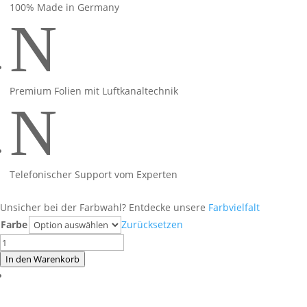
100% Made in Germany
N
Premium Folien mit Luftkanaltechnik
N
Telefonischer Support vom Experten
Unsicher bei der Farbwahl? Entdecke unsere
Farbvielfalt
Farbe
Zurücksetzen
MT07
pink
In den Warenkorb
weiß
auf
schwarzer