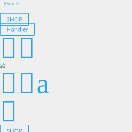
Kontakt
SHOP
Händler




a

SHOP