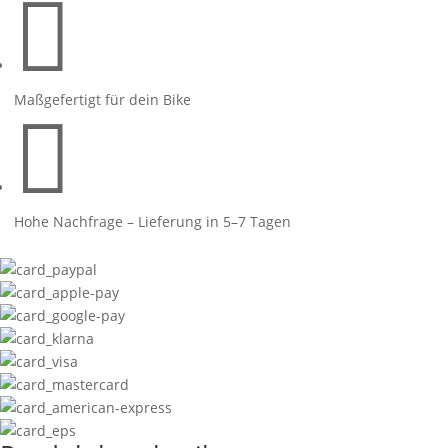

Maschine
2019
Menge
Maßgefertigt für dein Bike

Hohe Nachfrage – Lieferung in 5–7 Tagen