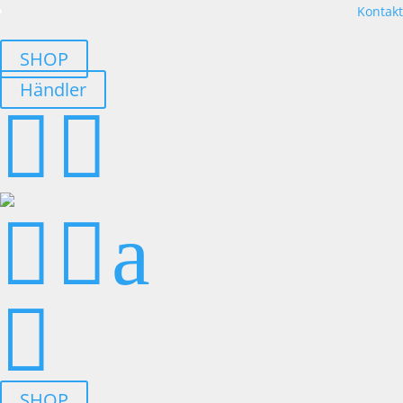
Kontakt
SHOP
Händler




a

SHOP