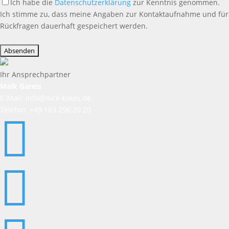
Ich habe die
Datenschutzerklärung
zur Kenntnis genommen.
Ich stimme zu, dass meine Angaben zur Kontaktaufnahme und für
Rückfragen dauerhaft gespeichert werden.
Bitte
lasse
dieses
Feld
Ihr Ansprechpartner
leer.
Maik Gareis
E-Mail: info@nice-bikes.de
Telefon: +49 163 296 20 20

