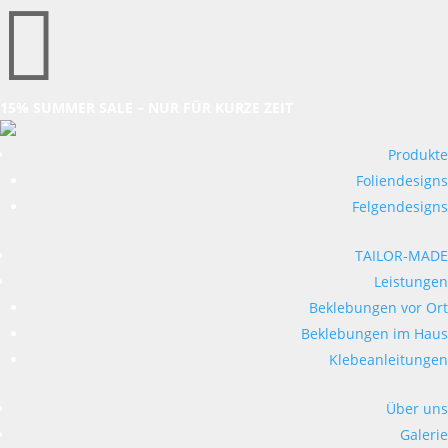

15% SUMMER SALE – NUR FÜR KURZE ZEIT
Produkte
Foliendesigns
Felgendesigns
TAILOR-MADE
Leistungen
Beklebungen vor Ort
Beklebungen im Haus
Klebeanleitungen
Über uns
Galerie