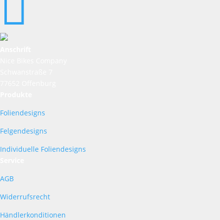

Anschrift
Nice Bikes Company
Schwanstraße 7
77652 Offenburg
Produkte
Foliendesigns
Felgendesigns
Individuelle Foliendesigns
Service
AGB
Widerrufsrecht
Händlerkonditionen