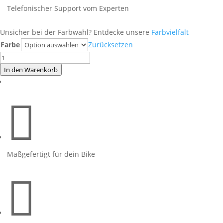
Telefonischer Support vom Experten
Unsicher bei der Farbwahl? Entdecke unsere
Farbvielfalt
Farbe
Zurücksetzen
MT07
orange
In den Warenkorb
auf
schwarzer

Maschine
2019
Menge
Maßgefertigt für dein Bike
