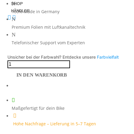
N
SHOP
HÄNDLER
100% Made in Germany


N
Premium Folien mit Luftkanaltechnik
N
Telefonischer Support vom Experten
Unsicher bei der Farbwahl? Entdecke unsere
Farbvielfalt
Monster
821
IN DEN WARENKORB
schwarz
auf
gelber
Maschine

Menge
Maßgefertigt für dein Bike

Hohe Nachfrage – Lieferung in 5–7 Tagen