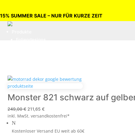
15% SUMMER SALE – NUR FÜR KURZE ZEIT
Produkte
Foliendesigns
Felgendesigns
TAILOR-MADE
Leistungen
Beklebungen vor Ort
Beklebungen im Haus
Klebeanleitungen
Monster 821 schwarz auf gelbe
Über uns
Ursprünglicher
Aktueller
249,00
€
211,65
€
inkl. MwSt.
Preis
versandkostenfrei*
Preis
Galerie
N
war:
ist:
Kontakt
249,00 €
211,65 €.
Kostenloser Versand EU weit ab 60€