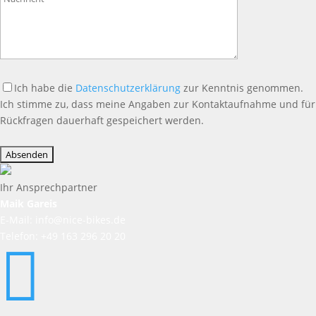
leer.
Ich habe die
Datenschutzerklärung
zur Kenntnis genommen.
Ich stimme zu, dass meine Angaben zur Kontaktaufnahme und für
Rückfragen dauerhaft gespeichert werden.
Bitte
lasse
dieses
Feld
Ihr Ansprechpartner
leer.
Maik Gareis
E-Mail: info@nice-bikes.de
Telefon: +49 163 296 20 20
