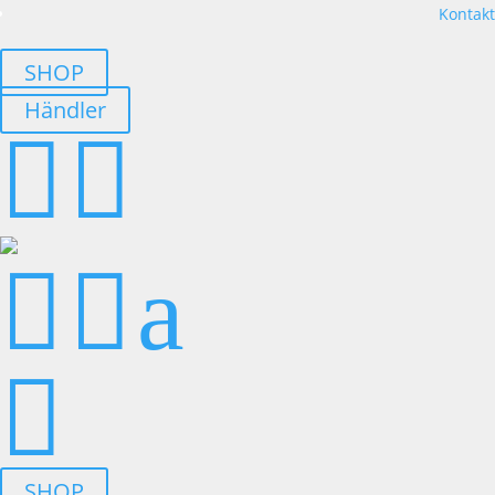
Kontakt
SHOP
Händler




a

SHOP