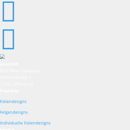


Anschrift
Nice Bikes Company
Schwanstraße 7
77652 Offenburg
Produkte
Foliendesigns
Felgendesigns
Individuelle Foliendesigns
Service