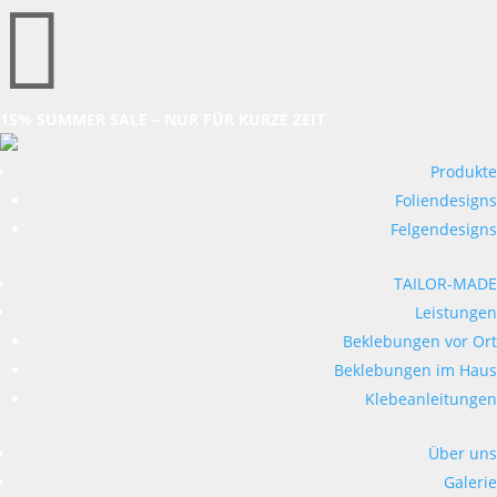

15% SUMMER SALE – NUR FÜR KURZE ZEIT
Produkte
Foliendesigns
Felgendesigns
TAILOR-MADE
Leistungen
Beklebungen vor Ort
Beklebungen im Haus
Klebeanleitungen
Über uns
Galerie