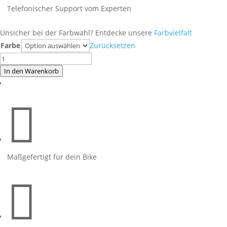
Telefonischer Support vom Experten
Unsicher bei der Farbwahl? Entdecke unsere
Farbvielfalt
Farbe
Zurücksetzen
Monster
797
In den Warenkorb
limegreen
auf

schwarzer
Maschine
Menge
Maßgefertigt für dein Bike
