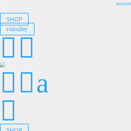
Kontakt
SHOP
Händler




a

SHOP