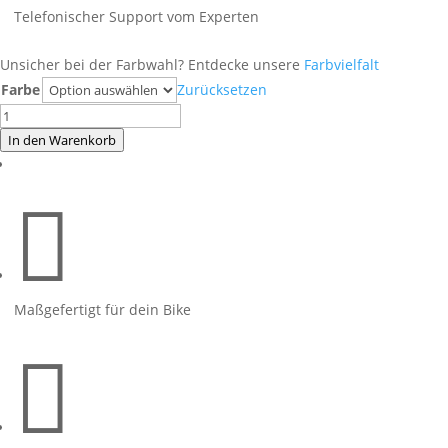
Telefonischer Support vom Experten
Unsicher bei der Farbwahl? Entdecke unsere
Farbvielfalt
Farbe
Zurücksetzen
Kawasaki
Ninja
In den Warenkorb
125
2025

Hornet
Yellow
Menge
Maßgefertigt für dein Bike
