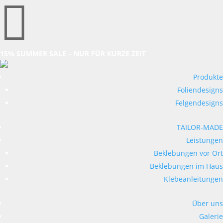

15% SUMMER SALE – NUR FÜR KURZE ZEIT
Produkte
Foliendesigns
Felgendesigns
TAILOR-MADE
Leistungen
Beklebungen vor Ort
Beklebungen im Haus
Klebeanleitungen
Über uns
Galerie