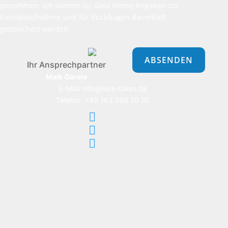
genommen. Ich stimme zu, dass meine Angaben zur
Kontaktaufnahme und für Rückfragen dauerhaft
gespeichert werden.
Bitte
lasse
dieses
Ihr Ansprechpartner
Feld
Maik Gareis
leer.
E-Mail: info@nice-bikes.de
Telefon: +49 163 296 20 20


