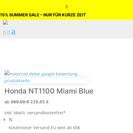

15% SUMMER SALE – NUR FÜR KURZE ZEIT
a


Honda NT1100 Miami Blue
ab
269,00
€
228,65
€
inkl. MwSt.
versandkostenfrei*
N
Kostenloser Versand EU weit ab 60€