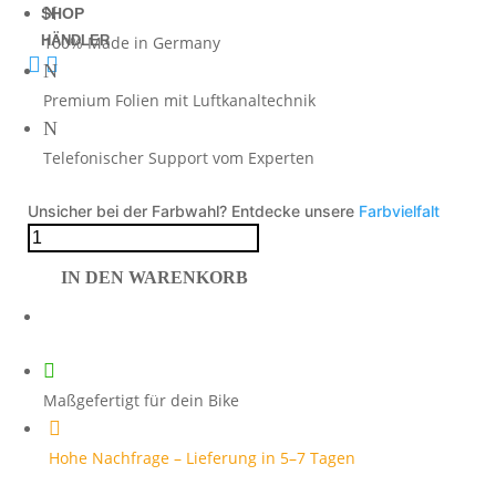
N
SHOP
HÄNDLER
100% Made in Germany


N
Premium Folien mit Luftkanaltechnik
N
Telefonischer Support vom Experten
Unsicher bei der Farbwahl? Entdecke unsere
Farbvielfalt
Foliendesign
Yamaha
IN DEN WARENKORB
R7
Gulf
Design
2

Menge
Maßgefertigt für dein Bike

Hohe Nachfrage – Lieferung in 5–7 Tagen