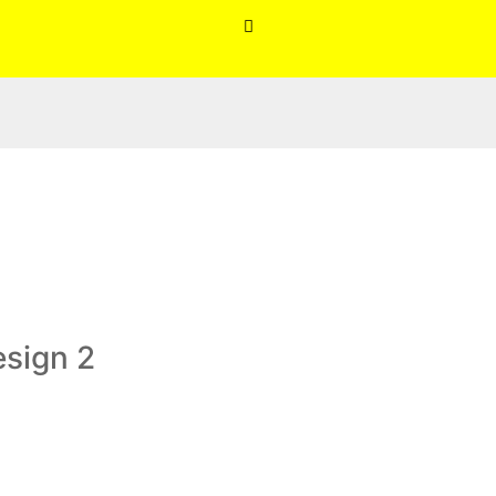

esign 2