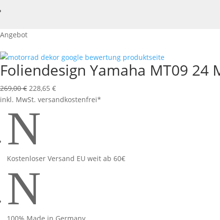
Angebot
Foliendesign Yamaha MT09 24 M
Ursprünglicher
Aktueller
269,00
€
228,65
€
Preis
Preis
inkl. MwSt.
versandkostenfrei*
N
war:
ist:
269,00 €
228,65 €.
Kostenloser Versand EU weit ab 60€
N
100% Made in Germany