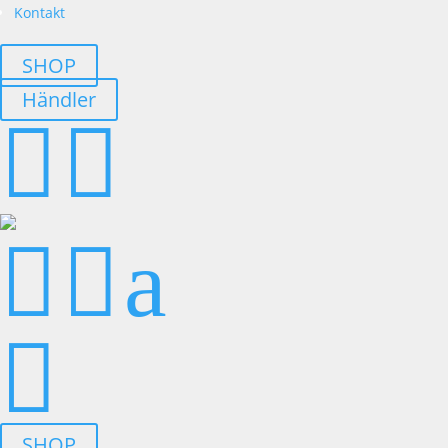
Kontakt
SHOP
Händler




a

SHOP