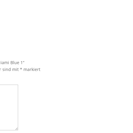
iami Blue 1“
r sind mit
*
markiert