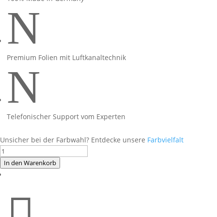
N
Premium Folien mit Luftkanaltechnik
N
Telefonischer Support vom Experten
Unsicher bei der Farbwahl? Entdecke unsere
Farbvielfalt
Foliendesign
Yamaha
In den Warenkorb
MT09
24

Miami
Blue