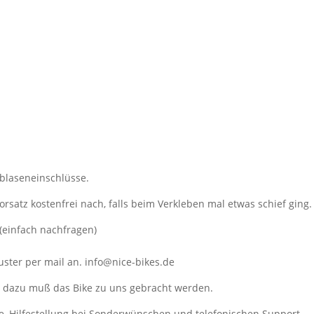
tblaseneinschlüsse.
orsatz kostenfrei nach, falls beim Verkleben mal etwas schief ging.
(einfach nachfragen)
ster per mail an. info@nice-bikes.de
, dazu muß das Bike zu uns gebracht werden.
e, Hilfestellung bei Sonderwünschen und telefonischen Support.