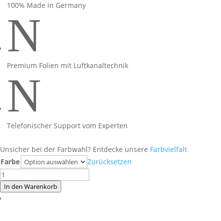
100% Made in Germany
N
Premium Folien mit Luftkanaltechnik
N
Telefonischer Support vom Experten
Unsicher bei der Farbwahl? Entdecke unsere
Farbvielfalt
Farbe
Zurücksetzen
Foliendesign
Ninja
In den Warenkorb
1100SX
2025
Hornet