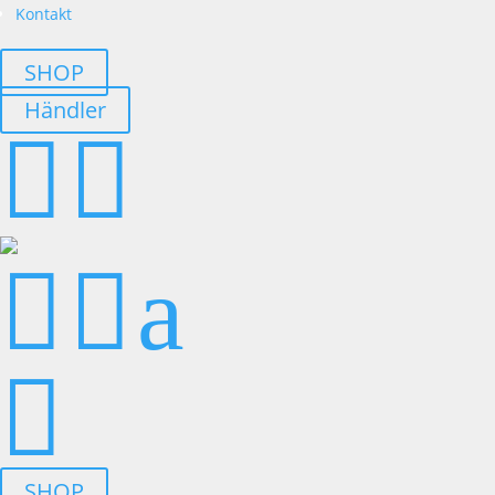
Kontakt
SHOP
Händler




a

SHOP