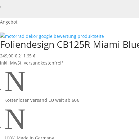
Angebot
Foliendesign CB125R Miami Blu
Ursprünglicher
Aktueller
249,00
€
211,65
€
Preis
Preis
inkl. MwSt.
versandkostenfrei*
N
war:
ist:
249,00 €
211,65 €.
Kostenloser Versand EU weit ab 60€
N
100% Made in Germany