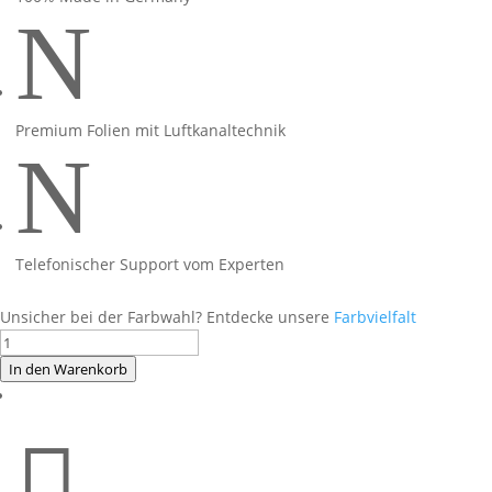
N
Premium Folien mit Luftkanaltechnik
N
Telefonischer Support vom Experten
Unsicher bei der Farbwahl? Entdecke unsere
Farbvielfalt
Foliendesign
CB125R
In den Warenkorb
Miami
Blue

Menge