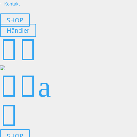
Kontakt
SHOP
Händler




a

SHOP