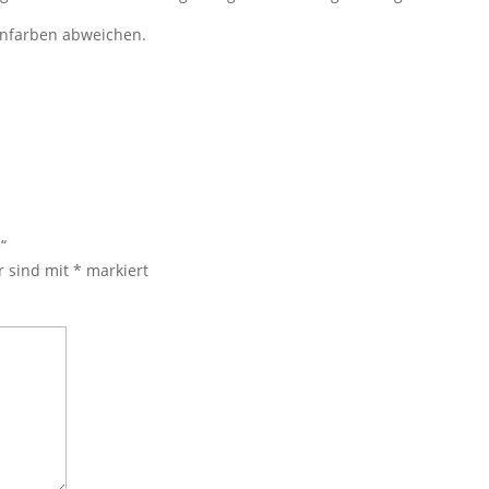
ienfarben abweichen.
“
r sind mit
*
markiert