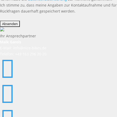
Ich stimme zu, dass meine Angaben zur Kontaktaufnahme und für
Rückfragen dauerhaft gespeichert werden.
Bitte
lasse
dieses
Feld
Ihr Ansprechpartner
leer.
Maik Gareis
E-Mail: info@nice-bikes.de
Telefon: +49 163 296 20 20

