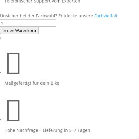
Telefonischer Support vom Experten
Unsicher bei der Farbwahl? Entdecke unsere
Farbvielfalt
Foliendesign
BMW
In den Warenkorb
S1000R
weiß

(Bj.
2023-
24)
Motorsport
Edition
Maßgefertigt für dein Bike
Menge

Hohe Nachfrage – Lieferung in 5–7 Tagen