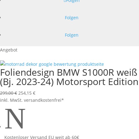
Folgen
Folgen
Folgen
Angebot
Foliendesign BMW S1000R weiß
(Bj. 2023-24) Motorsport Edition
Ursprünglicher
Aktueller
299,00
€
254,15
€
Preis
Preis
inkl. MwSt.
versandkostenfrei*
N
war:
ist:
299,00 €
254,15 €.
Kostenloser Versand EU weit ab 60€