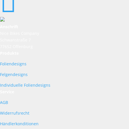

Anschrift
Nice Bikes Company
Schwanstraße 7
77652 Offenburg
Produkte
Foliendesigns
Felgendesigns
Individuelle Foliendesigns
Service
AGB
Widerrufsrecht
Händlerkonditionen