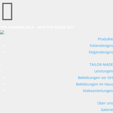

15% SUMMER SALE – NUR FÜR KURZE ZEIT
Produkte
Foliendesigns
Felgendesigns
TAILOR-MADE
Leistungen
Beklebungen vor Ort
Beklebungen im Haus
Klebeanleitungen
Über uns
Galerie