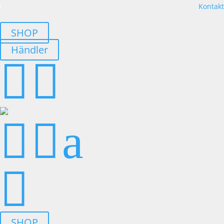
Kontakt
SHOP
Händler




a

SHOP