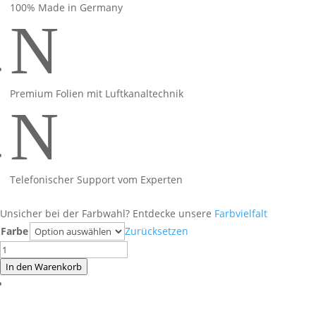
100% Made in Germany
N
Premium Folien mit Luftkanaltechnik
N
Telefonischer Support vom Experten
Unsicher bei der Farbwahl? Entdecke unsere
Farbvielfalt
Farbe
Zurücksetzen
Foliendesign
BMW
In den Warenkorb
R1300GS
Pretty
Pink