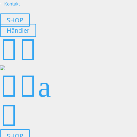
Kontakt
SHOP
Händler




a

SHOP