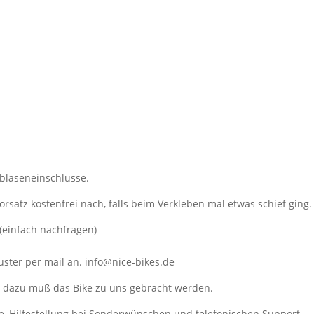
tblaseneinschlüsse.
orsatz kostenfrei nach, falls beim Verkleben mal etwas schief ging.
(einfach nachfragen)
ster per mail an. info@nice-bikes.de
, dazu muß das Bike zu uns gebracht werden.
e, Hilfestellung bei Sonderwünschen und telefonischen Support.