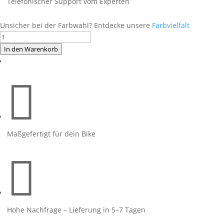
Telefonischer Support vom Experten
Unsicher bei der Farbwahl? Entdecke unsere
Farbvielfalt
Foliendesign
BMW
In den Warenkorb
R1300GS
Light

Blue
Menge
Maßgefertigt für dein Bike

Hohe Nachfrage – Lieferung in 5–7 Tagen