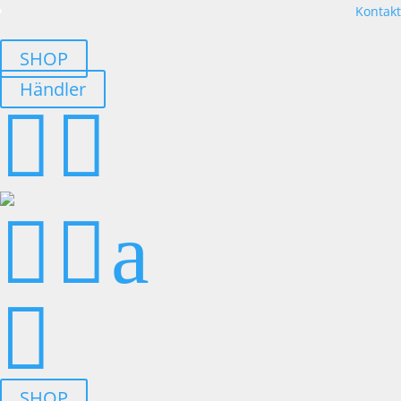
Kontakt
SHOP
Händler




a

SHOP