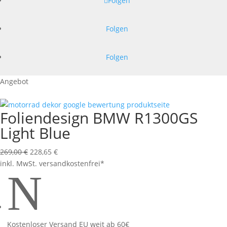
Folgen
Folgen
Folgen
Angebot
Foliendesign BMW R1300GS
Light Blue
Ursprünglicher
Aktueller
269,00
€
228,65
€
Preis
Preis
inkl. MwSt.
versandkostenfrei*
N
war:
ist:
269,00 €
228,65 €.
Kostenloser Versand EU weit ab 60€