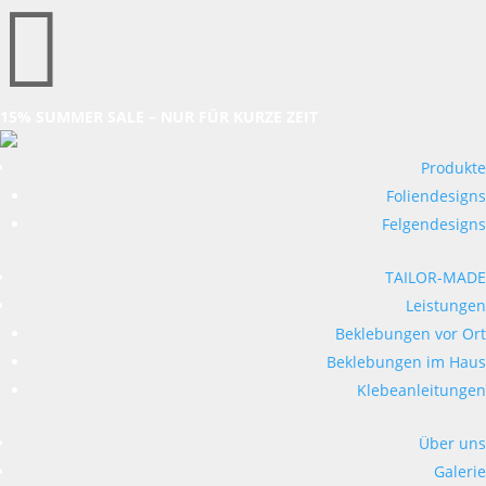

15% SUMMER SALE – NUR FÜR KURZE ZEIT
Produkte
Foliendesigns
Felgendesigns
TAILOR-MADE
Leistungen
Beklebungen vor Ort
Beklebungen im Haus
Klebeanleitungen
Über uns
Galerie