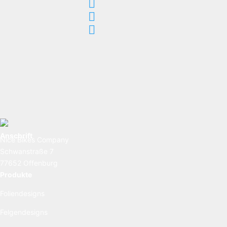



Anschrift
Nice Bikes Company
Schwanstraße 7
77652 Offenburg
Produkte
Foliendesigns
Felgendesigns