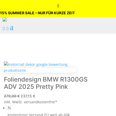

15% SUMMER SALE – NUR FÜR KURZE ZEIT
a


Foliendesign BMW R1300GS
ADV 2025 Pretty Pink
Ursprünglicher
Aktueller
279,00
€
237,15
€
inkl. MwSt.
Preis
versandkostenfrei*
Preis
N
war:
ist:
279,00 €
237,15 €.
Kostenloser Versand EU weit ab 60€