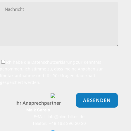
Ich habe die
Datenschutzerklärung
zur Kenntnis
genommen. Ich stimme zu, dass meine Angaben zur
Kontaktaufnahme und für Rückfragen dauerhaft
gespeichert werden.
Bitte
lasse
dieses
Ihr Ansprechpartner
Feld
Maik Gareis
leer.
E-Mail: info@nice-bikes.de
Telefon: +49 163 296 20 20