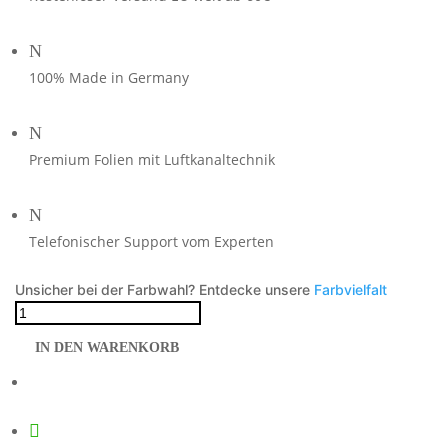
N
100% Made in Germany
N
Premium Folien mit Luftkanaltechnik
N
Telefonischer Support vom Experten
Unsicher bei der Farbwahl? Entdecke unsere
Farbvielfalt
Foliendesign
BMW
IN DEN WARENKORB
R1300GS
ADV
2025
Pretty
