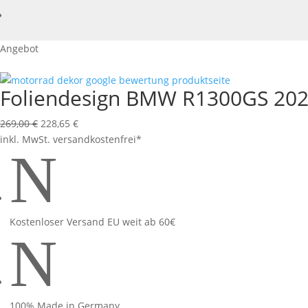
Angebot
Foliendesign BMW R1300GS 202
Ursprünglicher
Aktueller
269,00
€
228,65
€
Preis
Preis
inkl. MwSt.
versandkostenfrei*
N
war:
ist:
269,00 €
228,65 €.
Kostenloser Versand EU weit ab 60€
N
100% Made in Germany