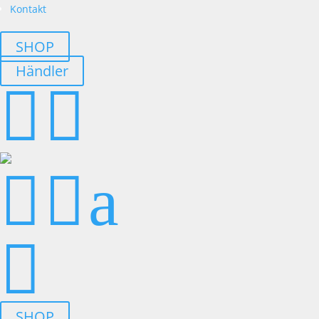
Kontakt
SHOP
Händler




a

SHOP