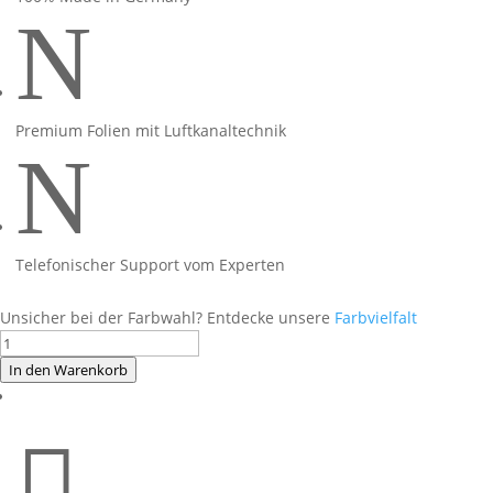
N
Premium Folien mit Luftkanaltechnik
N
Telefonischer Support vom Experten
Unsicher bei der Farbwahl? Entdecke unsere
Farbvielfalt
Foliendesign
BMW
In den Warenkorb
R1300GS
2024

Racing
Blue