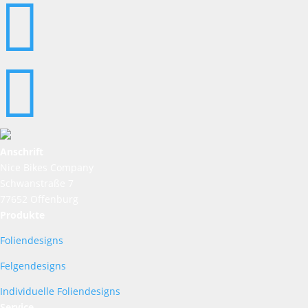


Anschrift
Nice Bikes Company
Schwanstraße 7
77652 Offenburg
Produkte
Foliendesigns
Felgendesigns
Individuelle Foliendesigns
Service