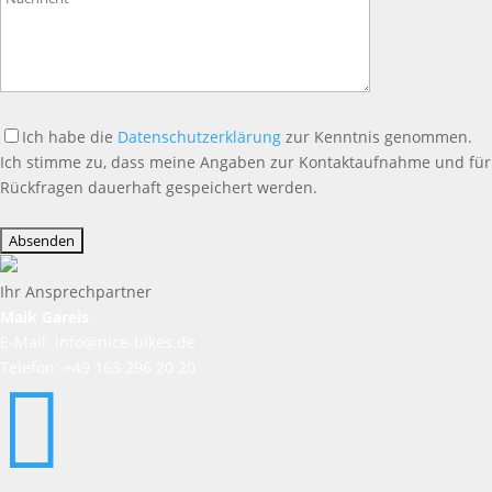
leer.
Ich habe die
Datenschutzerklärung
zur Kenntnis genommen.
Ich stimme zu, dass meine Angaben zur Kontaktaufnahme und für
Rückfragen dauerhaft gespeichert werden.
Bitte
lasse
dieses
Feld
Ihr Ansprechpartner
leer.
Maik Gareis
E-Mail: info@nice-bikes.de
Telefon: +49 163 296 20 20
