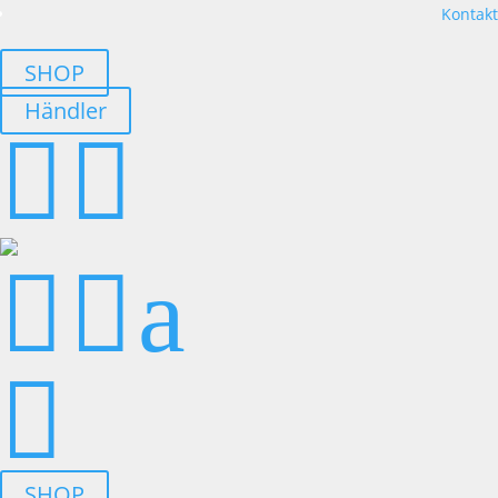
Kontakt
SHOP
Händler




a

SHOP