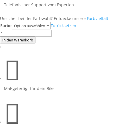
Telefonischer Support vom Experten
Unsicher bei der Farbwahl? Entdecke unsere
Farbvielfalt
Farbe
Zurücksetzen
Foliendesign
BMW
In den Warenkorb
R1250RS
(Bj.

2023)
Evil
Orange
Menge
Maßgefertigt für dein Bike
