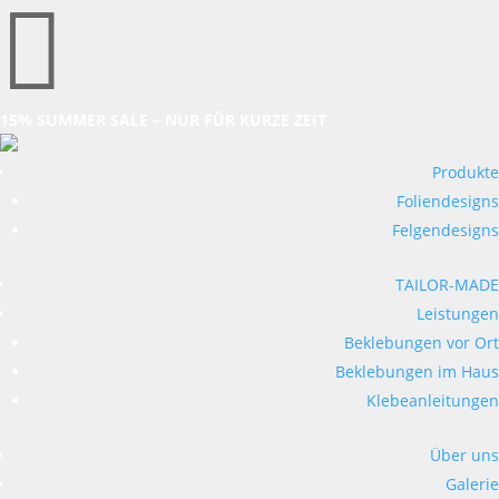

15% SUMMER SALE – NUR FÜR KURZE ZEIT
Produkte
Foliendesigns
Felgendesigns
TAILOR-MADE
Leistungen
Beklebungen vor Ort
Beklebungen im Haus
Klebeanleitungen
Über uns
Galerie