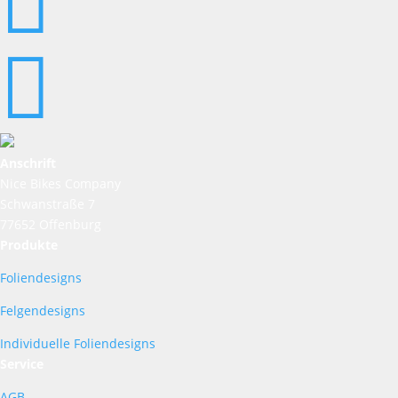


Anschrift
Nice Bikes Company
Schwanstraße 7
77652 Offenburg
Produkte
Foliendesigns
Felgendesigns
Individuelle Foliendesigns
Service
AGB