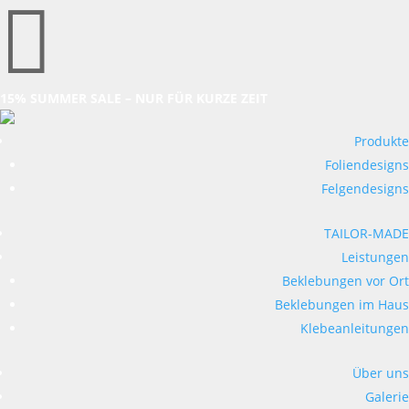

15% SUMMER SALE – NUR FÜR KURZE ZEIT
Produkte
Foliendesigns
Felgendesigns
TAILOR-MADE
Leistungen
Beklebungen vor Ort
Beklebungen im Haus
Klebeanleitungen
Über uns
Galerie