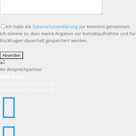
Ich habe die
Datenschutzerklärung
zur Kenntnis genommen.
Ich stimme zu, dass meine Angaben zur Kontaktaufnahme und für
Rückfragen dauerhaft gespeichert werden.
Bitte
lasse
dieses
Feld
Ihr Ansprechpartner
leer.
Maik Gareis
E-Mail: info@nice-bikes.de
Telefon: +49 163 296 20 20
