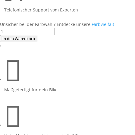
Telefonischer Support vom Experten
Unsicher bei der Farbwahl? Entdecke unsere
Farbvielfalt
Foliendesign
BMW
In den Warenkorb
G310R
Motorsport

auf
weißer
Maschine
Menge
Maßgefertigt für dein Bike
