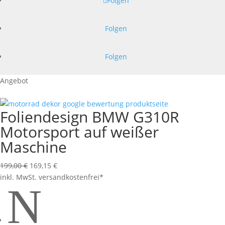
Folgen
Folgen
Folgen
Angebot
Foliendesign BMW G310R
Motorsport auf weißer
Maschine
Ursprünglicher
Aktueller
199,00
€
169,15
€
Preis
Preis
inkl. MwSt.
versandkostenfrei*
N
war:
ist:
199,00 €
169,15 €.