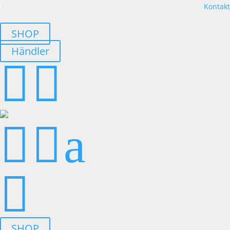
Kontakt
SHOP
Händler




a

SHOP