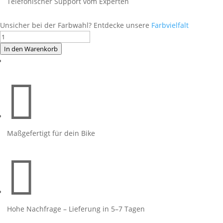
Telefonischer Support vom Experten
Unsicher bei der Farbwahl? Entdecke unsere
Farbvielfalt
Foliendesign
BMW
In den Warenkorb
G310R
(Bj.

2021)
Light
Blue
Menge
Maßgefertigt für dein Bike

Hohe Nachfrage – Lieferung in 5–7 Tagen