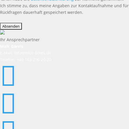
Ich stimme zu, dass meine Angaben zur Kontaktaufnahme und für
Rückfragen dauerhaft gespeichert werden.
Bitte
lasse
dieses
Feld
Ihr Ansprechpartner
leer.
Maik Gareis
E-Mail: info@nice-bikes.de
Telefon: +49 163 296 20 20

