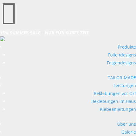

15% SUMMER SALE – NUR FÜR KURZE ZEIT
Produkte
Foliendesigns
Felgendesigns
TAILOR-MADE
Leistungen
Beklebungen vor Ort
Beklebungen im Haus
Klebeanleitungen
Über uns
Galerie