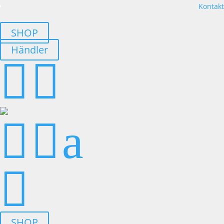
Kontakt
SHOP
Händler




a

SHOP