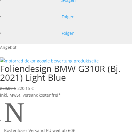
Folgen
Folgen
Folgen
Angebot
Foliendesign BMW G310R (Bj.
2021) Light Blue
Ursprünglicher
Aktueller
259,00
€
220,15
€
Preis
Preis
inkl. MwSt.
versandkostenfrei*
N
war:
ist:
259,00 €
220,15 €.
Kostenloser Versand EU weit ab 60€