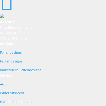

Anschrift
Nice Bikes Company
Schwanstraße 7
77652 Offenburg
Produkte
Foliendesigns
Felgendesigns
Individuelle Foliendesigns
Service
AGB
Widerrufsrecht
Händlerkonditionen