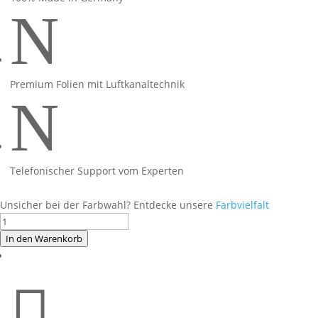
N
Premium Folien mit Luftkanaltechnik
N
Telefonischer Support vom Experten
Unsicher bei der Farbwahl? Entdecke unsere
Farbvielfalt
Foliendesign
BMW
In den Warenkorb
F900XR
Noen

Yellow
2020-