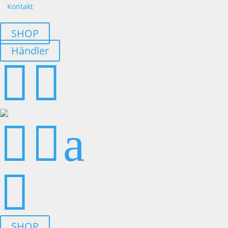
Kontakt
SHOP
Händler




a

SHOP