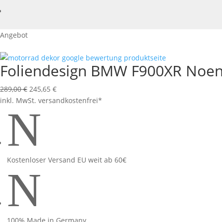
Angebot
Foliendesign BMW F900XR Noen
Ursprünglicher
Aktueller
289,00
€
245,65
€
Preis
Preis
inkl. MwSt.
versandkostenfrei*
N
war:
ist:
289,00 €
245,65 €.
Kostenloser Versand EU weit ab 60€
N
100% Made in Germany