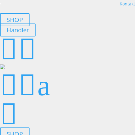
Kontakt
SHOP
Händler




a

SHOP