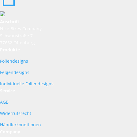
Anschrift
Nice Bikes Company
Schwanstraße 7
77652 Offenburg
Produkte
Foliendesigns
Felgendesigns
Individuelle Foliendesigns
Service
AGB
Widerrufsrecht
Händlerkonditionen
Company