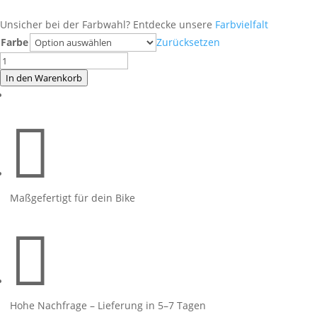
Unsicher bei der Farbwahl? Entdecke unsere
Farbvielfalt
Farbe
Zurücksetzen
BMW
F450GS
In den Warenkorb
Manga
Violett

Menge
Maßgefertigt für dein Bike

Hohe Nachfrage – Lieferung in 5–7 Tagen