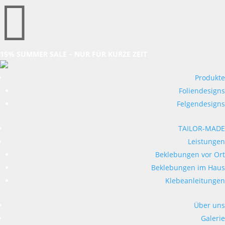

15% SUMMER SALE – NUR FÜR KURZE ZEIT
Produkte
Foliendesigns
Felgendesigns
TAILOR-MADE
Leistungen
Beklebungen vor Ort
Beklebungen im Haus
Klebeanleitungen
Über uns
Galerie