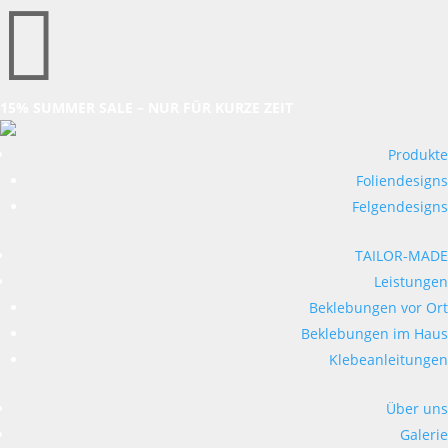

15% SUMMER SALE – NUR FÜR KURZE ZEIT
Produkte
Foliendesigns
Felgendesigns
TAILOR-MADE
Leistungen
Beklebungen vor Ort
Beklebungen im Haus
Klebeanleitungen
Über uns
Galerie