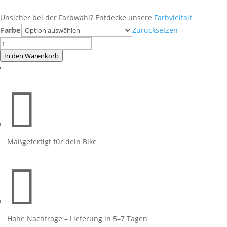
Unsicher bei der Farbwahl? Entdecke unsere
Farbvielfalt
Farbe
Zurücksetzen
Yamaha
R9
In den Warenkorb
Limegreen
Menge

Maßgefertigt für dein Bike

Hohe Nachfrage – Lieferung in 5–7 Tagen