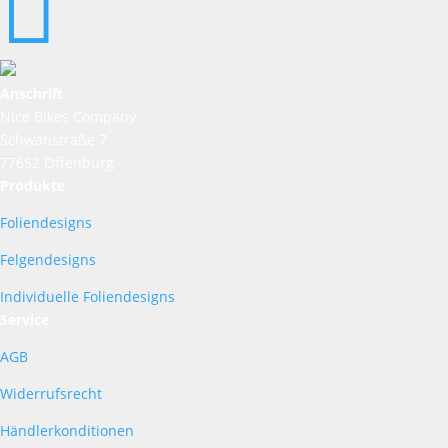

Anschrift
Nice Bikes Company
Schwanstraße 7
77652 Offenburg
Produkte
Foliendesigns
Felgendesigns
Individuelle Foliendesigns
Service
AGB
Widerrufsrecht
Händlerkonditionen