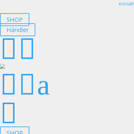
Kontakt
SHOP
Händler




a

SHOP