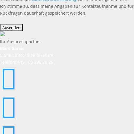
Ich stimme zu, dass meine Angaben zur Kontaktaufnahme und für
Rückfragen dauerhaft gespeichert werden.
Bitte
lasse
dieses
Feld
Ihr Ansprechpartner
leer.
Maik Gareis
E-Mail: info@nice-bikes.de
Telefon: +49 163 296 20 20

