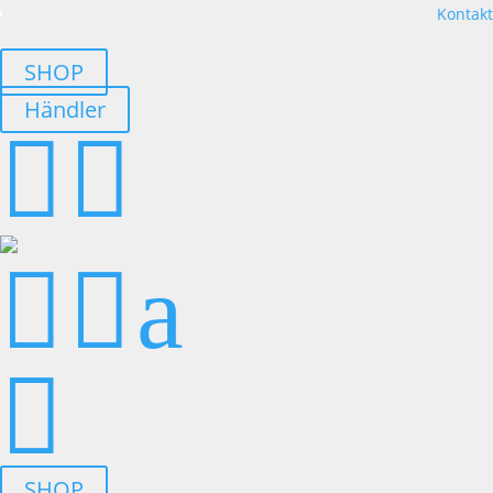
Kontakt
SHOP
Händler




a

SHOP