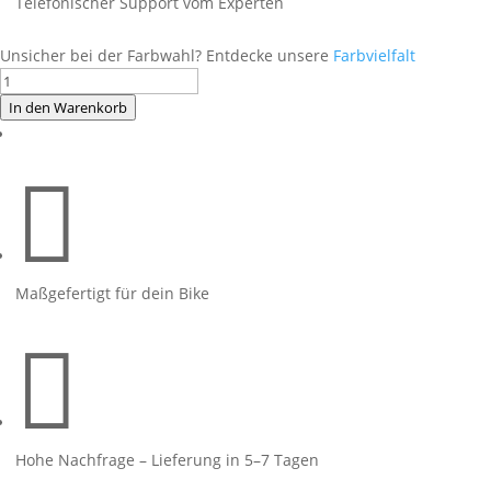
Telefonischer Support vom Experten
Unsicher bei der Farbwahl? Entdecke unsere
Farbvielfalt
V4
Ilmberger
In den Warenkorb
Carbon
Racing

Edition
blau
Menge
Maßgefertigt für dein Bike

Hohe Nachfrage – Lieferung in 5–7 Tagen