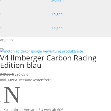
Folgen
Folgen
Folgen
Angebot
V4 Ilmberger Carbon Racing
Edition blau
Ursprünglicher
Aktueller
349,00
€
296,65
€
Preis
Preis
inkl. MwSt.
versandkostenfrei*
N
war:
ist:
349,00 €
296,65 €.
Kostenloser Versand EU weit ab 60€