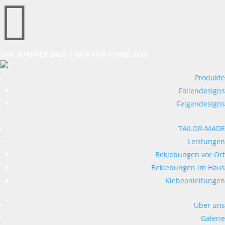

15% SUMMER SALE – NUR FÜR KURZE ZEIT
Produkte
Foliendesigns
Felgendesigns
TAILOR-MADE
Leistungen
Beklebungen vor Ort
Beklebungen im Haus
Klebeanleitungen
Über uns
Galerie