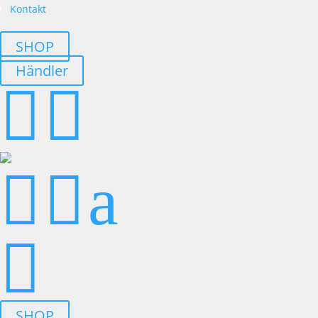
Kontakt
SHOP
Händler




a

SHOP