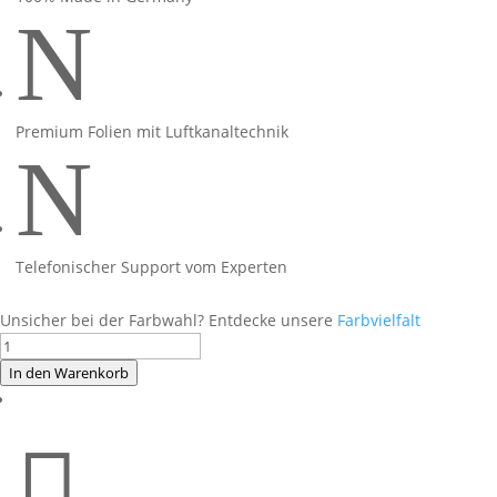
N
Premium Folien mit Luftkanaltechnik
N
Telefonischer Support vom Experten
Unsicher bei der Farbwahl? Entdecke unsere
Farbvielfalt
Ninja
650
In den Warenkorb
Foliendekor
orange/weiß

für
Schwarze