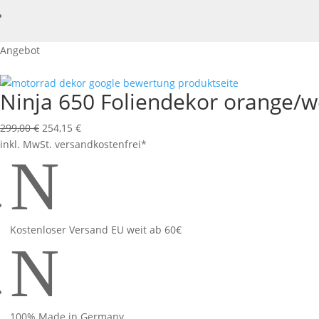
Angebot
Ninja 650 Foliendekor orange/w
Ursprünglicher
Aktueller
299,00
€
254,15
€
Preis
Preis
inkl. MwSt.
versandkostenfrei*
N
war:
ist:
299,00 €
254,15 €.
Kostenloser Versand EU weit ab 60€
N
100% Made in Germany