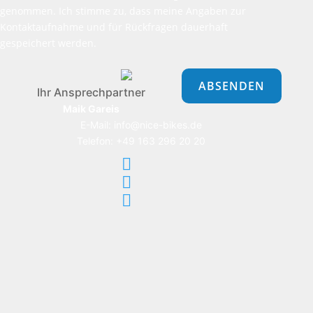
genommen. Ich stimme zu, dass meine Angaben zur
Kontaktaufnahme und für Rückfragen dauerhaft
gespeichert werden.
Bitte
lasse
dieses
Ihr Ansprechpartner
Feld
Maik Gareis
leer.
E-Mail: info@nice-bikes.de
Telefon: +49 163 296 20 20


