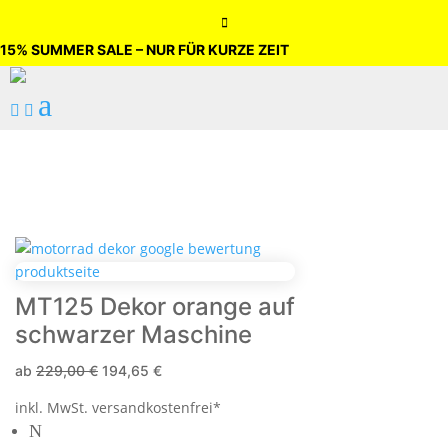

15% SUMMER SALE – NUR FÜR KURZE ZEIT
a


MT125 Dekor orange auf
schwarzer Maschine
ab
229,00
€
194,65
€
inkl. MwSt.
versandkostenfrei*
N