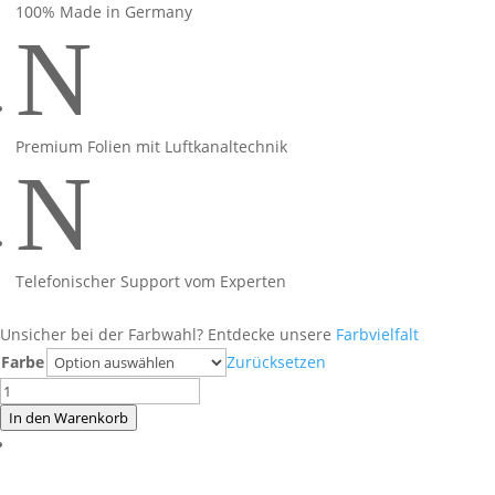
100% Made in Germany
N
Premium Folien mit Luftkanaltechnik
N
Telefonischer Support vom Experten
Unsicher bei der Farbwahl? Entdecke unsere
Farbvielfalt
Farbe
Zurücksetzen
Honda
CBR650R
In den Warenkorb
Racing
Red
Menge