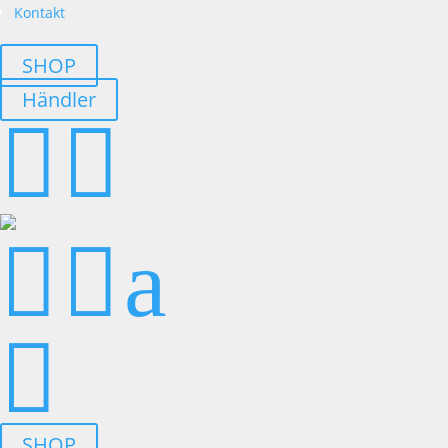
Kontakt
SHOP
Händler




a

SHOP