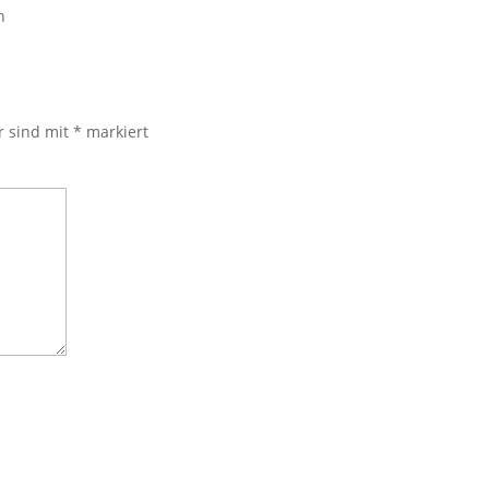
n
r sind mit
*
markiert