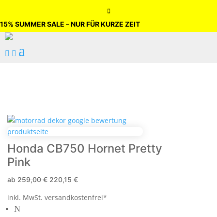

15% SUMMER SALE – NUR FÜR KURZE ZEIT
a


Honda CB750 Hornet Pretty
Pink
ab
259,00
€
220,15
€
inkl. MwSt.
versandkostenfrei*
N