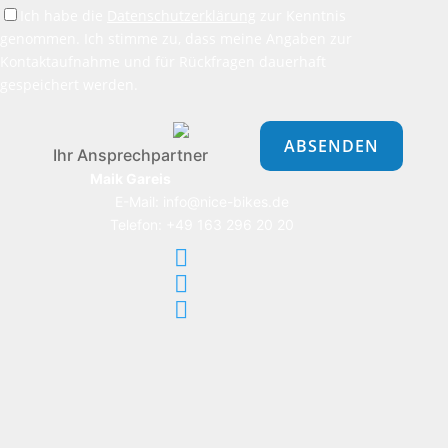
Ich habe die
Datenschutzerklärung
zur Kenntnis
genommen. Ich stimme zu, dass meine Angaben zur
Kontaktaufnahme und für Rückfragen dauerhaft
gespeichert werden.
Bitte
lasse
dieses
Ihr Ansprechpartner
Feld
Maik Gareis
leer.
E-Mail: info@nice-bikes.de
Telefon: +49 163 296 20 20


