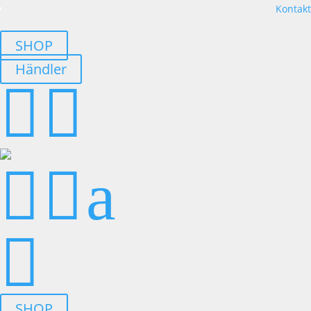
Kontakt
SHOP
Händler




a

SHOP