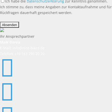
Ich habe die
Datenschutzerklärung
zur Kenntnis genommen.
Ich stimme zu, dass meine Angaben zur Kontaktaufnahme und für
Rückfragen dauerhaft gespeichert werden.
Bitte
lasse
dieses
Feld
Ihr Ansprechpartner
leer.
Maik Gareis
E-Mail: info@nice-bikes.de
Telefon: +49 163 296 20 20

