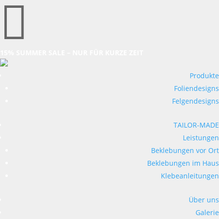

15% SUMMER SALE – NUR FÜR KURZE ZEIT
Produkte
Foliendesigns
Felgendesigns
TAILOR-MADE
Leistungen
Beklebungen vor Ort
Beklebungen im Haus
Klebeanleitungen
Über uns
Galerie