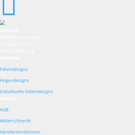

Anschrift
Nice Bikes Company
Schwanstraße 7
77652 Offenburg
Produkte
Foliendesigns
Felgendesigns
Individuelle Foliendesigns
Service
AGB
Widerrufsrecht
Händlerkonditionen