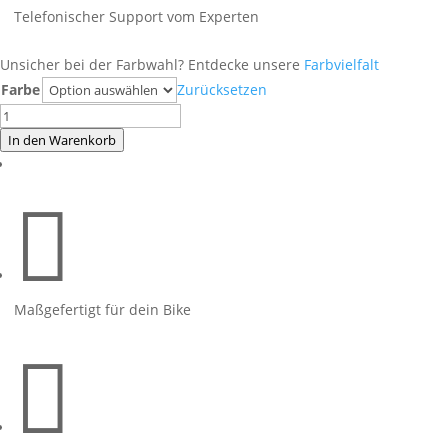
Telefonischer Support vom Experten
Unsicher bei der Farbwahl? Entdecke unsere
Farbvielfalt
Farbe
Zurücksetzen
Honda
CB750
In den Warenkorb
Hornet
Hornet

Yellow
Menge
Maßgefertigt für dein Bike
