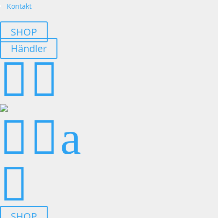
Kontakt
SHOP
Händler




a

SHOP