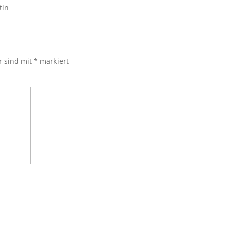
tin
r sind mit
*
markiert