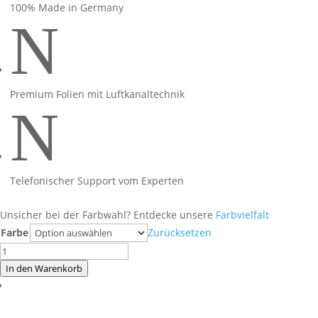
100% Made in Germany
N
Premium Folien mit Luftkanaltechnik
N
Telefonischer Support vom Experten
Unsicher bei der Farbwahl? Entdecke unsere
Farbvielfalt
Farbe
Zurücksetzen
Honda
CB650R
In den Warenkorb
Racing
Blue
Menge