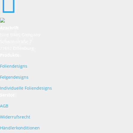

Anschrift
Nice Bikes Company
Schwanstraße 7
77652 Offenburg
Produkte
Foliendesigns
Felgendesigns
Individuelle Foliendesigns
Service
AGB
Widerrufsrecht
Händlerkonditionen