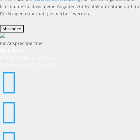
Ich stimme zu, dass meine Angaben zur Kontaktaufnahme und für
Rückfragen dauerhaft gespeichert werden.
Bitte
lasse
dieses
Feld
Ihr Ansprechpartner
leer.
Maik Gareis
E-Mail: info@nice-bikes.de
Telefon: +49 163 296 20 20

