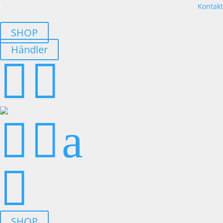
Kontakt
SHOP
Händler




a

SHOP