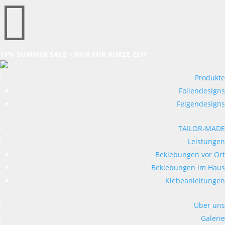

15% SUMMER SALE – NUR FÜR KURZE ZEIT
Produkte
Foliendesigns
Felgendesigns
TAILOR-MADE
Leistungen
Beklebungen vor Ort
Beklebungen im Haus
Klebeanleitungen
Über uns
Galerie