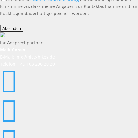
Ich stimme zu, dass meine Angaben zur Kontaktaufnahme und für
Rückfragen dauerhaft gespeichert werden.
Bitte
lasse
dieses
Feld
Ihr Ansprechpartner
leer.
Maik Gareis
E-Mail: info@nice-bikes.de
Telefon: +49 163 296 20 20

