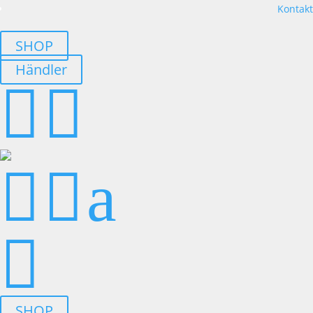
Kontakt
SHOP
Händler




a

SHOP