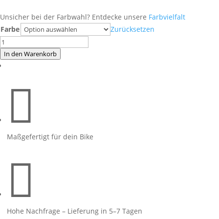
Unsicher bei der Farbwahl? Entdecke unsere
Farbvielfalt
Farbe
Zurücksetzen
Honda
CB650R
In den Warenkorb
Evil
Orange

Menge
Maßgefertigt für dein Bike

Hohe Nachfrage – Lieferung in 5–7 Tagen