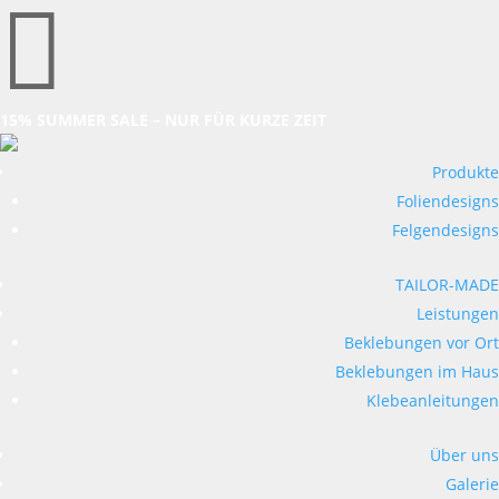

15% SUMMER SALE – NUR FÜR KURZE ZEIT
Produkte
Foliendesigns
Felgendesigns
TAILOR-MADE
Leistungen
Beklebungen vor Ort
Beklebungen im Haus
Klebeanleitungen
Über uns
Galerie