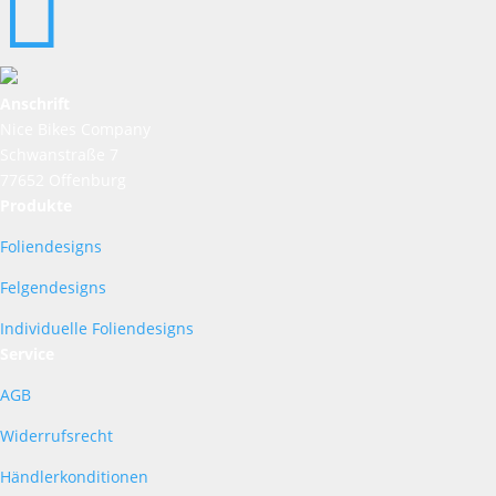

Anschrift
Nice Bikes Company
Schwanstraße 7
77652 Offenburg
Produkte
Foliendesigns
Felgendesigns
Individuelle Foliendesigns
Service
AGB
Widerrufsrecht
Händlerkonditionen