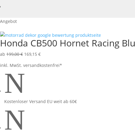
Angebot
Honda CB500 Hornet Racing Bl
ab
199,00
€
169,15
€
inkl. MwSt.
versandkostenfrei*
N
Kostenloser Versand EU weit ab 60€
N