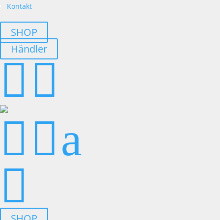
Kontakt
SHOP
Händler




a

SHOP