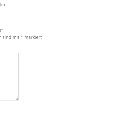
tin
e“
r sind mit
*
markiert