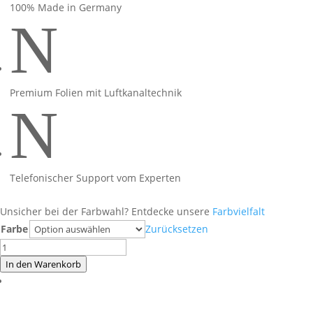
100% Made in Germany
N
Premium Folien mit Luftkanaltechnik
N
Telefonischer Support vom Experten
Unsicher bei der Farbwahl? Entdecke unsere
Farbvielfalt
Farbe
Zurücksetzen
Honda
CB500
In den Warenkorb
Hornet
Racing
Blue