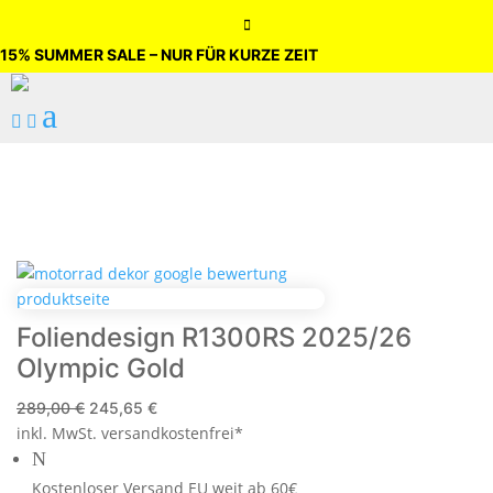

15% SUMMER SALE – NUR FÜR KURZE ZEIT
a


Foliendesign R1300RS 2025/26
Olympic Gold
Ursprünglicher
Aktueller
289,00
€
245,65
€
inkl. MwSt.
Preis
versandkostenfrei*
Preis
N
war:
ist:
289,00 €
245,65 €.
Kostenloser Versand EU weit ab 60€