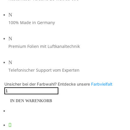
N
100% Made in Germany
N
Premium Folien mit Luftkanaltechnik
N
Telefonischer Support vom Experten
Unsicher bei der Farbwahl? Entdecke unsere
Farbvielfalt
Foliendesign
R1300RS
IN DEN WARENKORB
2025/26
Olympic
Gold
Menge
