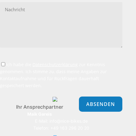
Ich habe die
Datenschutzerklärung
zur Kenntnis
genommen. Ich stimme zu, dass meine Angaben zur
Kontaktaufnahme und für Rückfragen dauerhaft
gespeichert werden.
Bitte
lasse
dieses
Ihr Ansprechpartner
Feld
Maik Gareis
leer.
E-Mail: info@nice-bikes.de
Telefon: +49 163 296 20 20