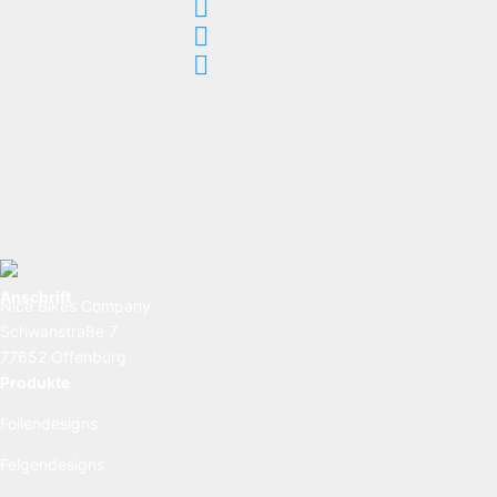



Anschrift
Nice Bikes Company
Schwanstraße 7
77652 Offenburg
Produkte
Foliendesigns
Felgendesigns