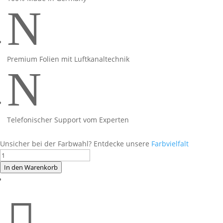
N
Premium Folien mit Luftkanaltechnik
N
Telefonischer Support vom Experten
Unsicher bei der Farbwahl? Entdecke unsere
Farbvielfalt
Foliendesign
BMW
In den Warenkorb
F900XR
Light

Blue
2020-