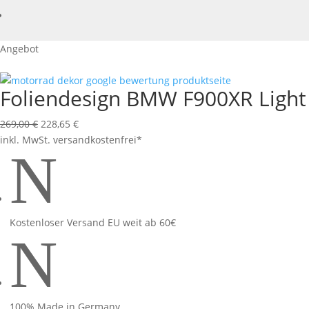
Angebot
Foliendesign BMW F900XR Light
Ursprünglicher
Aktueller
269,00
€
228,65
€
Preis
Preis
inkl. MwSt.
versandkostenfrei*
N
war:
ist:
269,00 €
228,65 €.
Kostenloser Versand EU weit ab 60€
N
100% Made in Germany