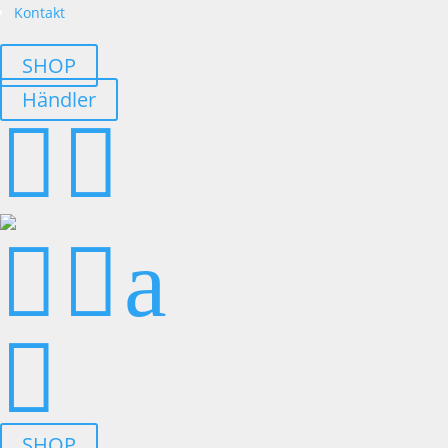
Kontakt
SHOP
Händler




a

SHOP