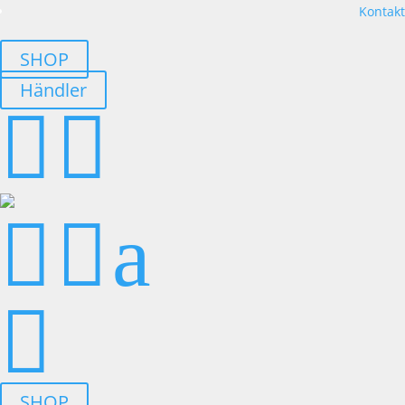
Kontakt
SHOP
Händler




a

SHOP