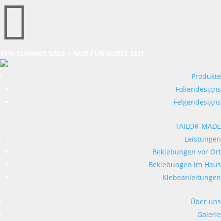

15% SUMMER SALE – NUR FÜR KURZE ZEIT
Produkte
Foliendesigns
Felgendesigns
TAILOR-MADE
Leistungen
Beklebungen vor Ort
Beklebungen im Haus
Klebeanleitungen
Über uns
Galerie