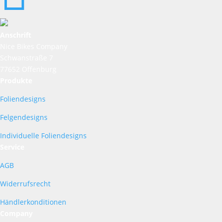
Anschrift
Nice Bikes Company
Schwanstraße 7
77652 Offenburg
Produkte
Foliendesigns
Felgendesigns
Individuelle Foliendesigns
Service
AGB
Widerrufsrecht
Händlerkonditionen
Company