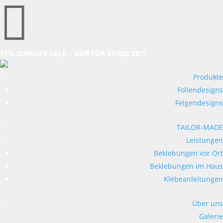

15% SUMMER SALE – NUR FÜR KURZE ZEIT
Produkte
Foliendesigns
Felgendesigns
TAILOR-MADE
Leistungen
Beklebungen vor Ort
Beklebungen im Haus
Klebeanleitungen
Über uns
Galerie