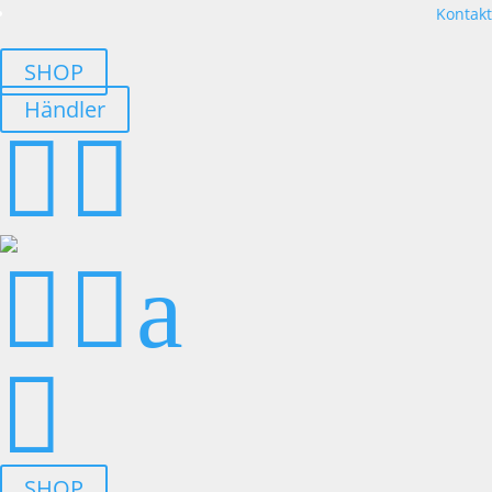
Kontakt
SHOP
Händler




a

SHOP