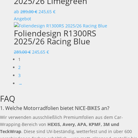
2025/26 Limegreen
ab
289,00
€
245,65
€
Angebot
Foliendesign R1300RS
2025/26 Racing Blue
Ursprünglicher
Aktueller
289,00
€
245,65
€
Preis
Preis
1
war:
ist:
2
289,00 €
245,65 €.
3
→
FAQ
1. Welche Motorradfolien bietet NICE-BIKES an?
Wir verwenden ausschließlich Premiumfolien aus dem Car-
Wrapping-Bereich von
HEXIS, Avery, APA, KPMF, 3M und
TeckWrap
. Diese sind UV-beständig, wetterfest und in über 600