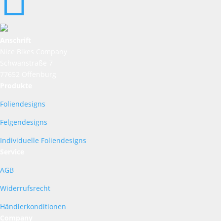
Anschrift
Nice Bikes Company
Schwanstraße 7
77652 Offenburg
Produkte
Foliendesigns
Felgendesigns
Individuelle Foliendesigns
Service
AGB
Widerrufsrecht
Händlerkonditionen
Company