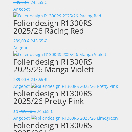
Ursprünglicher
Aktueller
289,00
€
245,65
€
Preis
Preis
Angebot
war:
ist:
Foliendesign R1300RS
289,00 €
245,65 €.
2025/26 Racing Red
Ursprünglicher
Aktueller
289,00
€
245,65
€
Preis
Preis
Angebot
war:
ist:
Foliendesign R1300RS
289,00 €
245,65 €.
2025/26 Manga Violett
Ursprünglicher
Aktueller
289,00
€
245,65
€
Preis
Preis
Angebot
Foliendesign R1300RS
war:
ist:
2025/26 Pretty Pink
289,00 €
245,65 €.
ab
289,00
€
245,65
€
Angebot
Foliendesign R1300RS