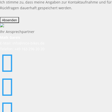
Ich stimme zu, dass meine Angaben zur Kontaktaufnahme und für
Rückfragen dauerhaft gespeichert werden.
Bitte
lasse
dieses
Feld
Ihr Ansprechpartner
leer.
Maik Gareis
E-Mail: info@nice-bikes.de
Telefon: +49 163 296 20 20


