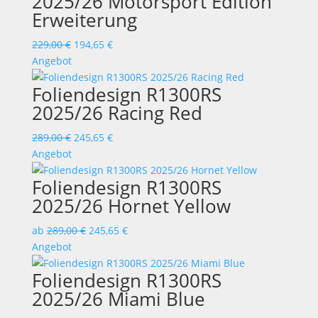
2025/26 Motorsport Edition
Erweiterung
Ursprünglicher
Aktueller
229,00
€
194,65
€
Preis
Preis
Angebot
war:
ist:
Foliendesign R1300RS
229,00 €
194,65 €.
2025/26 Racing Red
Ursprünglicher
Aktueller
289,00
€
245,65
€
Preis
Preis
Angebot
war:
ist:
Foliendesign R1300RS
289,00 €
245,65 €.
2025/26 Hornet Yellow
ab
289,00
€
245,65
€
Angebot
Foliendesign R1300RS
2025/26 Miami Blue