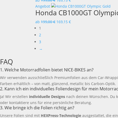
ab
199,00
€
169,15
€
Angebot
Honda CB1000GT Olympi
ab
199,00
€
169,15
€
1
2
3
→
FAQ
1. Welche Motorradfolien bietet NICE-BIKES an?
Wir verwenden ausschließlich Premiumfolien aus dem Car-Wrapp
Farben erhältlich – von matt, glänzend, metallic bis Carbon-Optik.
2. Kann ich ein individuelles Foliendesign für mein Motorra
Ja! Wir erstellen
individuelle Designs
nach deinen Wünschen. Du ka
oder kontaktiere uns für eine persönliche Beratung.
3. Wie bringe ich die Folien richtig an?
Unsere Folien sind mit
HEXPress-Technologie
ausgestattet, die ei