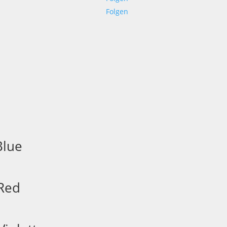
Folgen
h
btheit
ert
Blue
Red