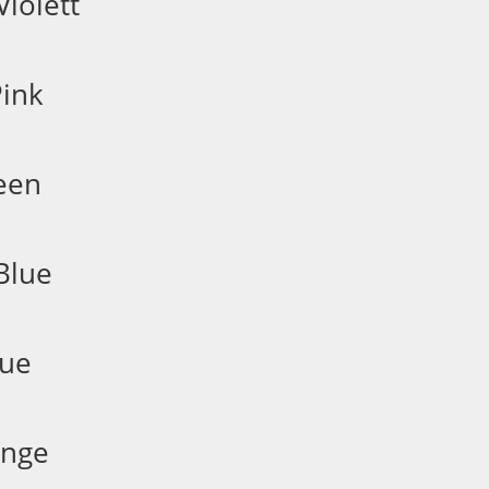
iolett
ink
een
Blue
lue
ange